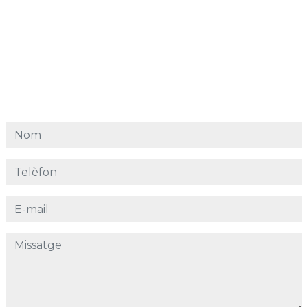
Nom
Telèfon
E-mail
Missatge