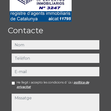
Contacte
nom
telèfon
e-mail
He llegit i accepto les condicions d´ús i
política de
privacitat
missatge