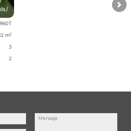
Next
nge /
1961T
2
98
m
3
1
mensaje