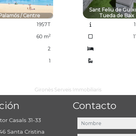
t Feliu de Guíxols /
Sant Antoni de Calo
Tueda de Baix
Torre Valentina
1960T
2
112
m
3
2
Gironès Serveis Immobiliaris
ción
Contacto
tor Casals 31-33
nombre
46 Santa Cristina