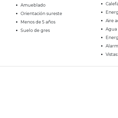
Calef
Amueblado
Energ
Orientación sureste
Aire 
Menos de 5 años
Agua 
Suelo de gres
Energ
Alar
Vistas