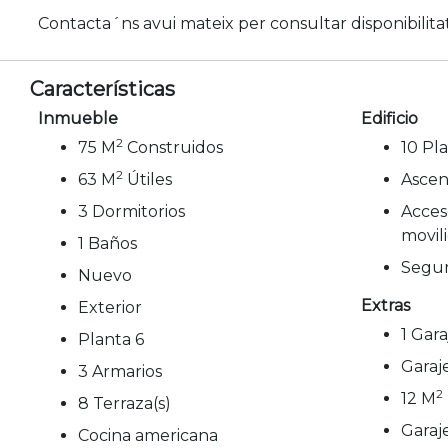
Contacta´ns avui mateix per consultar disponibilitat,
Características
Inmueble
Edificio
2
75 M
Construidos
10 Pla
2
63 M
Útiles
Ascen
3 Dormitorios
Acces
movil
1 Baños
Segur
Nuevo
Extras
Exterior
1 Gara
Planta 6
Garaj
3 Armarios
2
12 M
8 Terraza(s)
Garaj
Cocina americana