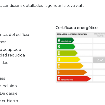
 condicions detallades i agendar la teva visita.
Certificado energético
ntas del edificio
sor
o adaptado
idad reducida
2.45
idad
jes
e incluido
De garaje
e cubierto