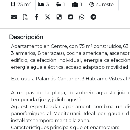
2
75 m
3
1
1
sureste
Descripción
Apartamento en Centre, con 75 m² construidos, 63 m² ú
3 armarios, 8 terraza(s), cocina americana, ascenso
edificio, calefacción individual, energía calefacció
energía agua eléctrica, acceso adaptado movilidad 
Exclusiu a Palamós: Cantoner, 3 Hab. amb Vistes al 
A un pas de la platja, descobreix aquesta joia
temporada (juny, juliol i agost).
Aquest espectacular apartament combina un diss
panoràmiques al Mediterrani. Ideal per gaudir d
instal·lats temporalment a la zona.
Característiques principals que et enamoraran: