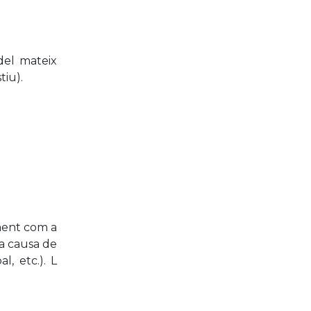
del mateix
tiu).
ament com a
la causa de
l, etc.). L