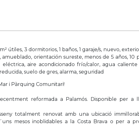
tiles, 3 dormitorios, 1 baños, 1 garaje/s, nuevo, exterior
r, amueblado, orientación sureste, menos de 5 años, 10 
n eléctrica, aire acondicionado frío/calor, agua caliente 
reducida, suelo de gres, alarma, seguridad
Mar i Pàrquing Comunitari!
 recentment reformada a Palamós. Disponible per a 
eny totalment renovat amb una ubicació immillorabl
´uns mesos inoblidables a la Costa Brava o per a pro