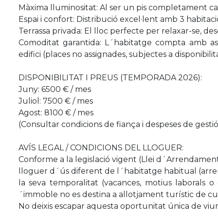
Màxima lluminositat: Al ser un pis completament ca
Espai i confort: Distribució excel·lent amb 3 habitaci
Terrassa privada: El lloc perfecte per relaxar-se, des
Comoditat garantida: L´habitatge compta amb asc
edifici (places no assignades, subjectes a disponibili
DISPONIBILITAT I PREUS (TEMPORADA 2026):
Juny: 6500 € / mes
Juliol: 7500 € / mes
Agost: 8100 € / mes
(Consultar condicions de fiança i despeses de gesti
AVÍS LEGAL / CONDICIONS DEL LLOGUER:
Conforme a la legislació vigent (Llei d´Arrendamen
lloguer d´ús diferent de l´habitatge habitual (arr
la seva temporalitat (vacances, motius laborals o d
´immoble no es destina a allotjament turístic de cu
No deixis escapar aquesta oportunitat única de viure