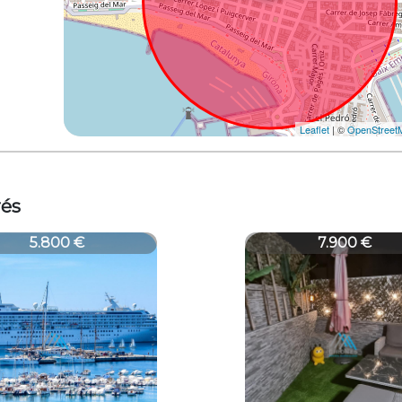
Leaflet
| ©
OpenStreet
rés
T
1956T
7.900 €
5.000 €