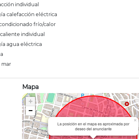
acción individual
ía calefacción eléctrica
acondicionado frío/calor
caliente individual
ía agua eléctrica
ma
: mar
Mapa
+
−
×
La posición en el mapa es aproximada por
deseo del anunciante