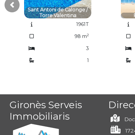
Previous
San
Palamós / Centre
1957T
2
60
m
2
1
Gironès Serveis
Direc
Immobiliaris
Doc
172