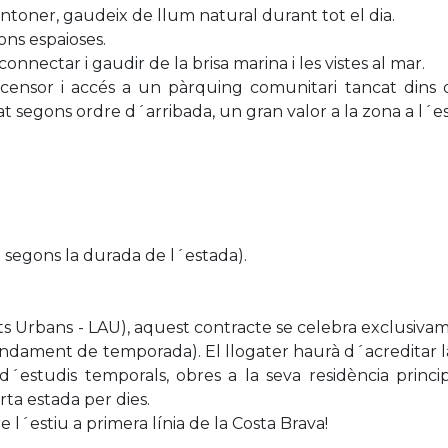
ntoner, gaudeix de llum natural durant tot el dia.
ons espaioses.
connectar i gaudir de la brisa marina i les vistes al mar.
ensor i accés a un pàrquing comunitari tancat dins 
tat segons ordre d´arribada, un gran valor a la zona a l´es
ó segons la durada de l´estada).
ts Urbans - LAU), aquest contracte se celebra exclusiv
endament de temporada). El llogater haurà d´acreditar 
´estudis temporals, obres a la seva residència principa
rta estada per dies.
 l´estiu a primera línia de la Costa Brava!