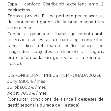
Espai i confort: Distribució excel·lent amb 2
habitacions.
Terrassa privada: El lloc perfecte per relaxar-se,
desconnectar i gaudir de la brisa marina i les
vistes al mar.
Comoditat garantida: L´habitatge compta amb
ascensor i accés a un pàrquing comunitari
tancat dins del mateix edifici (places no
assignades, subjectes a disponibilitat segons
ordre d´arribada, un gran valor a la zona a l
´estiu).
DISPONIBILITAT I PREUS (TEMPORADA 2026):
Juny: 5800 € / mes
Juliol: 6000 € / mes
Agost: 7000 € / mes
(Consultar condicions de fiança i despeses de
gestió segons la durada de l´estada).