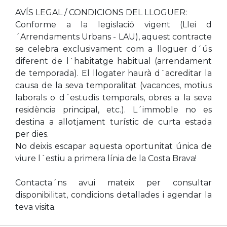
AVÍS LEGAL / CONDICIONS DEL LLOGUER:
Conforme a la legislació vigent (Llei d
´Arrendaments Urbans - LAU), aquest contracte
se celebra exclusivament com a lloguer d´ús
diferent de l´habitatge habitual (arrendament
de temporada). El llogater haurà d´acreditar la
causa de la seva temporalitat (vacances, motius
laborals o d´estudis temporals, obres a la seva
residència principal, etc.). L´immoble no es
destina a allotjament turístic de curta estada
per dies.
No deixis escapar aquesta oportunitat única de
viure l´estiu a primera línia de la Costa Brava!
Contacta´ns avui mateix per consultar
disponibilitat, condicions detallades i agendar la
teva visita.