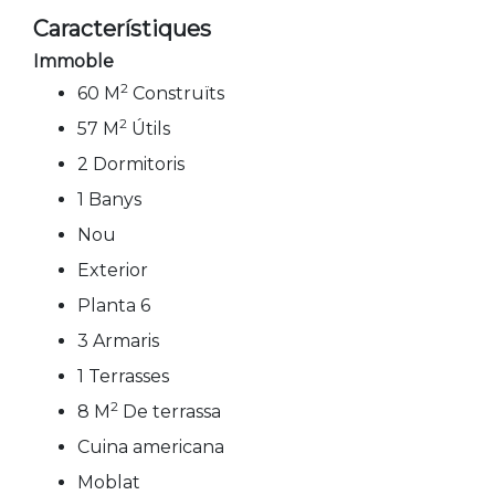
Característiques
Immoble
2
60 M
Construïts
2
57 M
Útils
2 Dormitoris
1 Banys
Nou
Exterior
Planta 6
3 Armaris
1 Terrasses
2
8 M
De terrassa
Cuina americana
Moblat