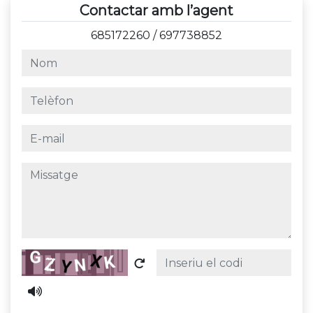
Contactar amb l’agent
685172260
/
697738852
nom
telèfon
e-mail
missatge
Captcha