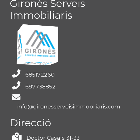
Gironès Serveis
Immobiliaris
685172260
697738852
info@gironesserveisimmobiliaris.com
Direcció
Doctor Casals 31-33