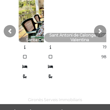
Previous
Next
Sant Antoni de Calonge / Torre
Valentina
1961T
2
98
m
3
1
Gironès Serveis Immobiliaris