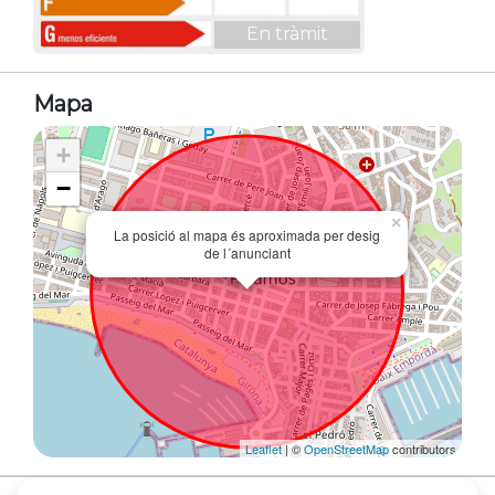
En tràmit
Mapa
+
−
×
La posició al mapa és aproximada per desig
de l´anunciant
Leaflet
| ©
OpenStreetMap
contributors