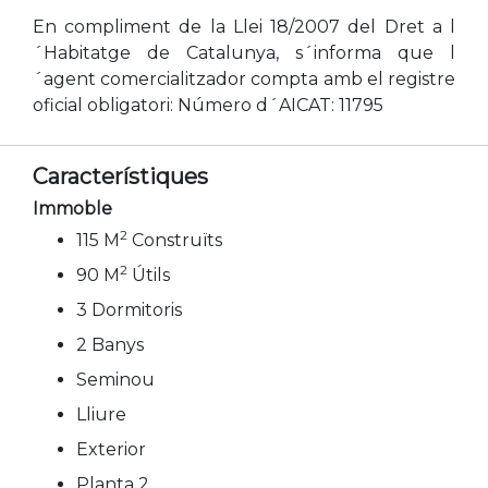
En compliment de la Llei 18/2007 del Dret a l
´Habitatge de Catalunya, s´informa que l
´agent comercialitzador compta amb el registre
oficial obligatori: Número d´AICAT: 11795
Característiques
Immoble
2
115 M
Construïts
2
90 M
Útils
3 Dormitoris
2 Banys
Seminou
Lliure
Exterior
Planta 2