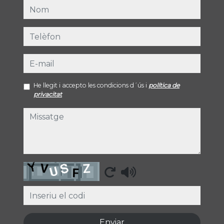
nom
telèfon
e-mail
He llegit i accepto les condicions d´ús i
política de
privacitat
missatge
Captcha
Enviar