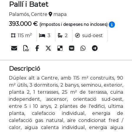
Pallí i Batet
Palamós, Centre
mapa
393.000 €
(impostos i despeses no incloses)
2
115 m
3
2
sud-oest
Descripció
Dúplex alt a Centre, amb 115 m² construïts, 90
m² útils, 3 dormitoris, 2 banys, seminou, exterior,
planta 2, 1 terrasses, 25 m² de terrassa, cuina
independent, ascensor, orientació sud-oest,
entre 5 i 10 anys, 2 plantes de l'edifici, ultima
planta, calefaccio individual, energia de
calefacció gas natural, aire condicionat fred /
calor, aigua calenta individual, energia aigua