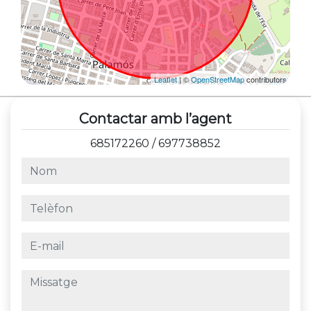
Leaflet
| ©
OpenStreetMap
contributors
Contactar amb l’agent
685172260
/
697738852
nom
telèfon
e-mail
missatge