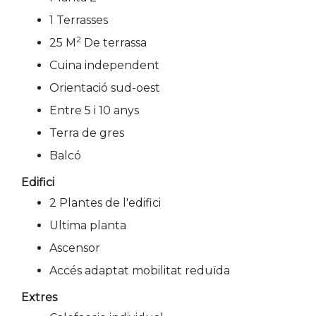
1 Terrasses
2
25 M
De terrassa
Cuina independent
Orientació sud-oest
Entre 5 i 10 anys
Terra de gres
Balcó
Edifici
2 Plantes de l'edifici
Ultima planta
Ascensor
Accés adaptat mobilitat reduïda
Extres