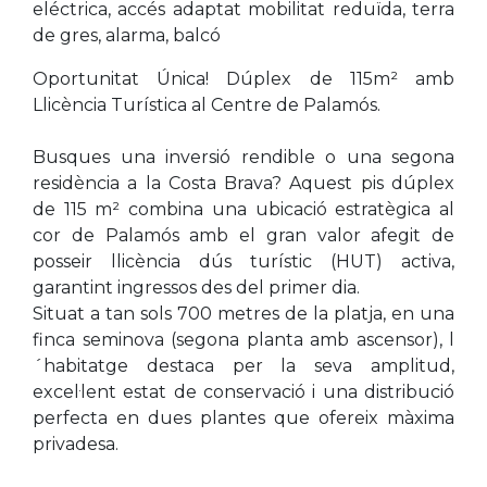
eléctrica, accés adaptat mobilitat reduïda, terra
de gres, alarma, balcó
Oportunitat Única! Dúplex de 115m² amb
Llicència Turística al Centre de Palamós.
Busques una inversió rendible o una segona
residència a la Costa Brava? Aquest pis dúplex
de 115 m² combina una ubicació estratègica al
cor de Palamós amb el gran valor afegit de
posseir llicència dús turístic (HUT) activa,
garantint ingressos des del primer dia.
Situat a tan sols 700 metres de la platja, en una
finca seminova (segona planta amb ascensor), l
´habitatge destaca per la seva amplitud,
excel·lent estat de conservació i una distribució
perfecta en dues plantes que ofereix màxima
privadesa.