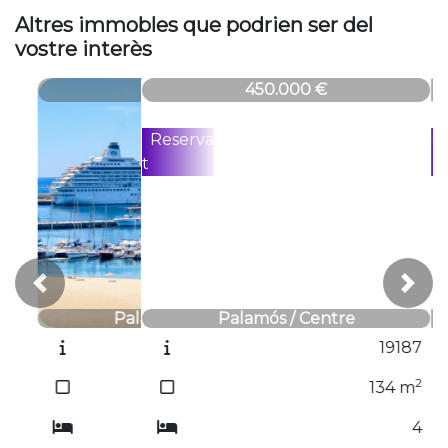
Altres immobles que podrien ser del
vostre interès
19203
450.000 €
Reserva
t
Previous
Next
Palamós / Centre
19187
2
134
m
4