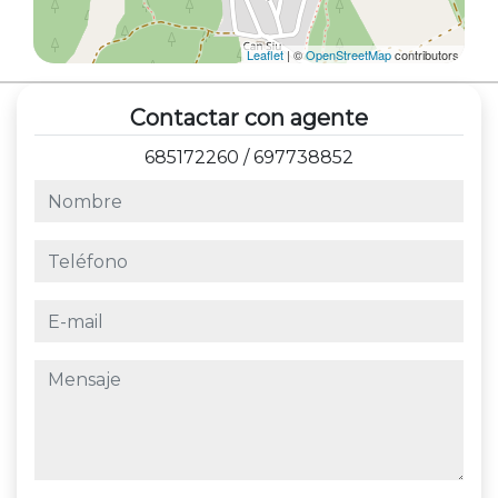
Leaflet
| ©
OpenStreetMap
contributors
Contactar con agente
685172260
/
697738852
nombre
teléfono
e-mail
mensaje