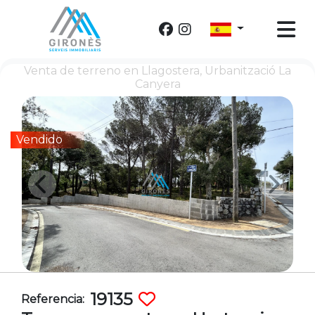
Venta de terreno en Llagostera, Urbanització La
Canyera
Vendido
19135
Referencia: