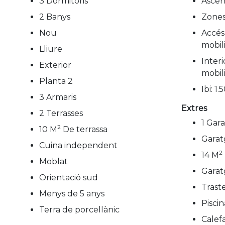
3 Dormitoris
Ascen
2 Banys
Zones
Nou
Accés
mobil
Lliure
Inter
Exterior
mobil
Planta 2
Ibi: 1
3 Armaris
Extres
2 Terrasses
1 Gar
2
10 M
De terrassa
Garat
Cuina independent
2
14 M
Moblat
Garat
Orientació sud
Trast
Menys de 5 anys
Pisci
Terra de porcellànic
Calef