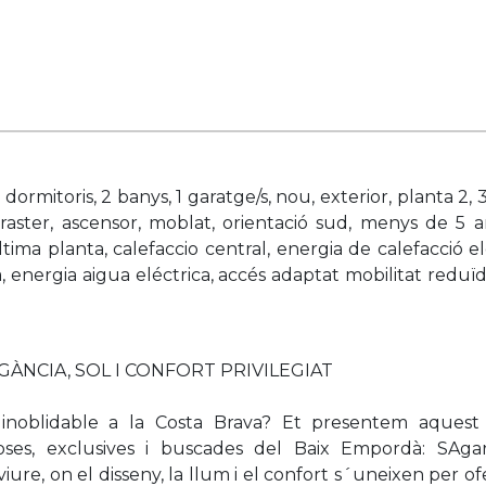
dormitoris, 2 banys, 1 garatge/s, nou, exterior, planta 2, 3
traster, ascensor, moblat, orientació sud, menys de 5 a
ltima planta, calefaccio central, energia de calefacció elè
a, energia aigua eléctrica, accés adaptat mobilitat reduïd
GÀNCIA, SOL I CONFORT PRIVILEGIAT
inoblidable a la Costa Brava? Et presentem aquest 
ses, exclusives i buscades del Baix Empordà: SAga
iure, on el disseny, la llum i el confort s´uneixen per of