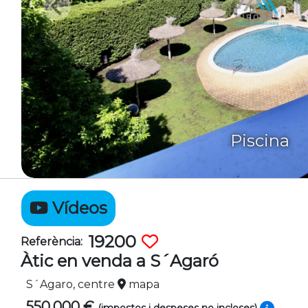
Piscina
Vídeos
19200
Referència:
Àtic en venda a S´Agaró
S´Agaro, centre
mapa
550.000 €