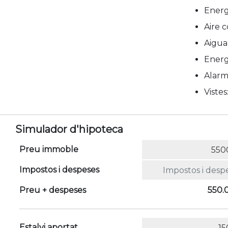
Energ
Aire c
Aigua
Energ
Alar
Vistes
Simulador d'hipoteca
Preu immoble
Impostos i despeses
Preu + despeses
550.
Estalvi aportat