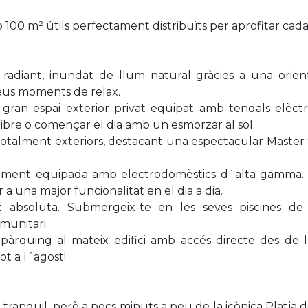
100 m² útils perfectament distribuïts per aprofitar cada
 radiant, inundat de llum natural gràcies a una orient
 teus moments de relax.
gran espai exterior privat equipat amb tendals elèctri
llibre o començar el dia amb un esmorzar al sol.
totalment exteriors, destacant una espectacular Master
etament equipada amb electrodomèstics d´alta gamma.
a una major funcionalitat en el dia a dia.
 absoluta. Submergeix-te en les seves piscines de
munitari.
pàrquing al mateix edifici amb accés directe des de l
ot a l´agost!
 tranquil, però a pocs minuts a peu de la icònica Platja 