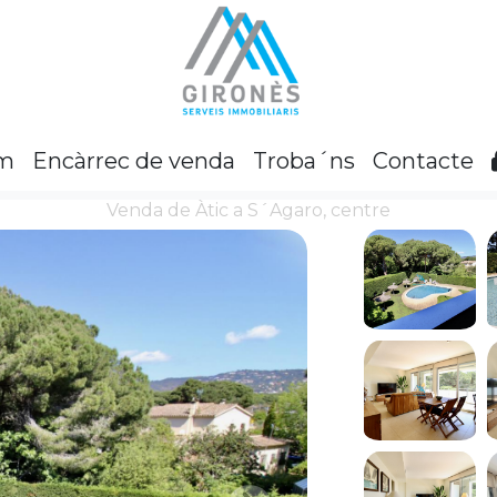
om
Encàrrec de venda
Troba´ns
Contacte
Venda de Àtic a S´Agaro, centre