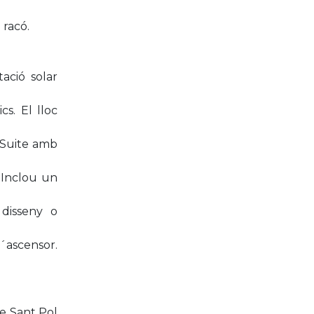
 racó.
ació solar
cs. El lloc
 Suite amb
 Inclou un
 disseny o
´ascensor.
de Sant Pol