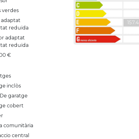
sor
 verdes
 adaptat
157.4
itat reduïda
ior adaptat
itat reduïda
.500 €
atges
ge inclòs
De garatge
ge cobert
er
na comunitària
accio central