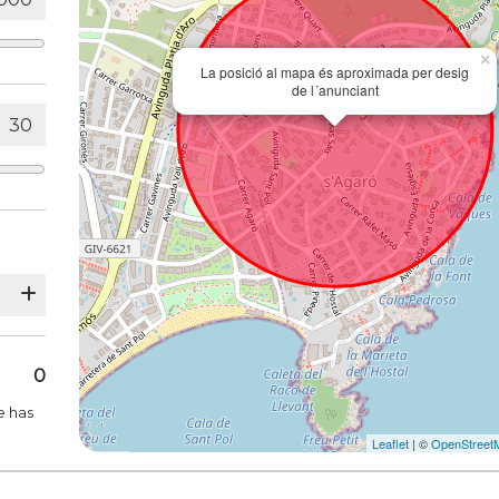
×
La posició al mapa és aproximada per desig
de l´anunciant
0
e has
Leaflet
| ©
OpenStreet