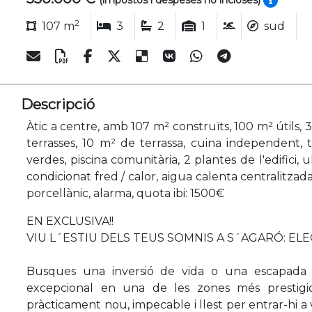
(impostos i despeses no incloses)
2
107 m
3
2
1
sud
Descripció
Àtic a centre, amb 107 m² construïts, 100 m² útils, 3 
terrasses, 10 m² de terrassa, cuina independent, 
verdes, piscina comunitària, 2 plantes de l'edifici, u
condicionat fred / calor, aigua calenta centralitzad
porcellànic, alarma, quota ibi: 1500€
EN EXCLUSIVA!!
VIU L´ESTIU DELS TEUS SOMNIS A S´AGARÓ: ELE
Busques una inversió de vida o una escapada 
excepcional en una de les zones més prestigio
pràcticament nou, impecable i llest per entrar-hi a v