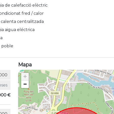
ia de calefacció elèctric
ondicionat fred / calor
 calenta centralitzada
ia aigua eléctrica
ma
: poble
Mapa
+
−
000 €