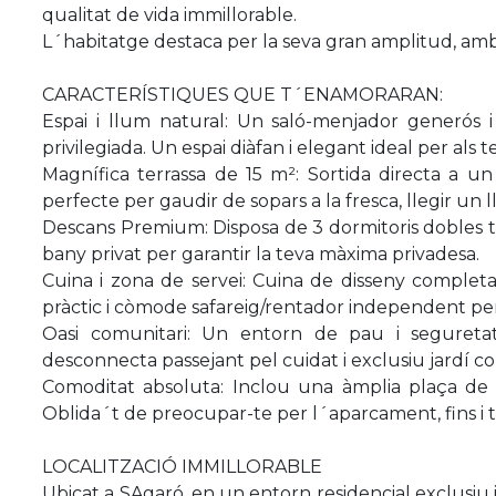
qualitat de vida immillorable.
L´habitatge destaca per la seva gran amplitud, amb 
CARACTERÍSTIQUES QUE T´ENAMORARAN:
Espai i llum natural: Un saló-menjador generós i
privilegiada. Un espai diàfan i elegant ideal per als
Magnífica terrassa de 15 m²: Sortida directa a un 
perfecte per gaudir de sopars a la fresca, llegir un 
Descans Premium: Disposa de 3 dormitoris dobles 
bany privat per garantir la teva màxima privadesa.
Cuina i zona de servei: Cuina de disseny compl
pràctic i còmode safareig/rentador independent per 
Oasi comunitari: Un entorn de pau i seguretat
desconnecta passejant pel cuidat i exclusiu jardí co
Comoditat absoluta: Inclou una àmplia plaça de 
Oblida´t de preocupar-te per l´aparcament, fins i t
LOCALITZACIÓ IMMILLORABLE
Ubicat a SAgaró, en un entorn residencial exclusiu i