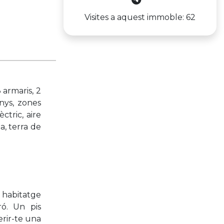
Visites a aquest immoble: 62
 armaris, 2
nys, zones
ctric, aire
a, terra de
habitatge
ró. Un pis
erir-te una