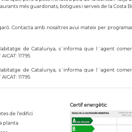
aurants més guardonats, botigues i serveis de la Costa B
garó. Contacta amb nosaltres avui mateix per programar 
abitatge de Catalunya, s´informa que l´agent comerc
´AICAT: 11795
abitatge de Catalunya, s´informa que l´agent comerc
´AICAT: 11795
Certif energètic
tes de l'edifici
a planta