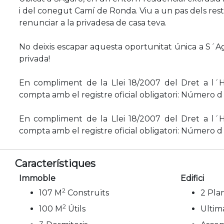
i del conegut Camí de Ronda. Viu a un pas dels rest
renunciar a la privadesa de casa teva.
No deixis escapar aquesta oportunitat única a S´A
privada!
En compliment de la Llei 18/2007 del Dret a l´H
compta amb el registre oficial obligatori: Número d
En compliment de la Llei 18/2007 del Dret a l´H
compta amb el registre oficial obligatori: Número d
Característiques
Immoble
Edifici
2
107 M
Construïts
2 Plan
2
100 M
Útils
Ultim