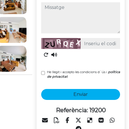
missatge
Captcha
He llegit i accepto les condicions d´ús i
política
de privacitat
Enviar
Referència: 19200